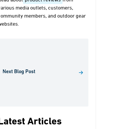
Read about
product reviews
from
various media outlets, customers,
community members, and outdoor gear
websites.
Next Blog Post
Latest Articles