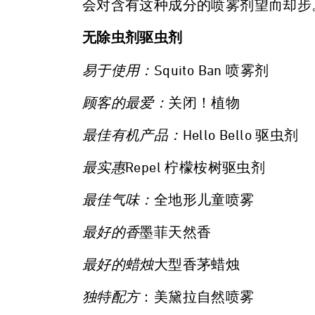
会对含有这种成分的喷雾剂望而却步
无除虫剂驱虫剂
易于使用：
Squito Ban 喷雾剂
顾客的最爱：
关闭！植物
最佳有机产品：
Hello Bello 驱虫剂
最实惠
Repel 柠檬桉树驱虫剂
最佳气味：
全地形儿童喷雾
最好的香
墨菲天然香
最好的蜡烛
大型香茅蜡烛
独特配方
：美黛拉自然喷雾