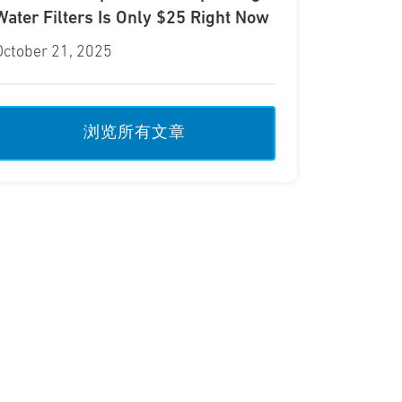
Water Filters Is Only $25 Right Now
October 21, 2025
浏览所有文章