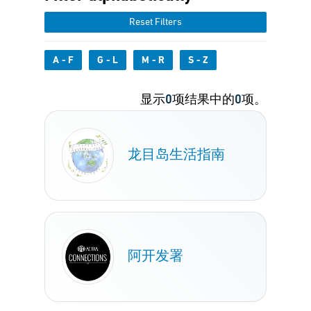
Reset Filters
A - F
G - L
M - R
S - Z
显示
0
项结果中的
0
项。
龙目岛生活指南
阿开发署