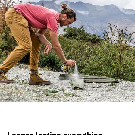
Micron Size
No pore is larger than 0.1 in the Sawyer®
PointOneFilter™. Without absolute pore size,
larger holes are present which could allow
bacteria, protozoa, cysts, or viruses to pass.
No harmful bacteria, protozoa, or cysts can
pass through the SawyerPointOne Filter.
All Sawyer filters will remove 100% of
microplastics from
the water.