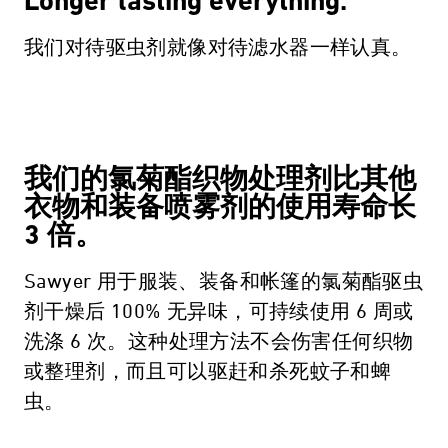
Longer lasting everything.
我们对待驱虫剂就像对待滤水器一样认真。
我们的氯菊酯织物处理剂比其他
衣物和装备喷雾剂的使用寿命长
3 倍。
Sawyer 用于服装、装备和帐篷的氯菊酯驱虫
剂干燥后 100% 无异味，可持续使用 6 周或
洗涤 6 次。这种处理方法不会伤害任何织物
或整理剂，而且可以驱赶和杀死蚊子和蜱
虫。
Protective Casing