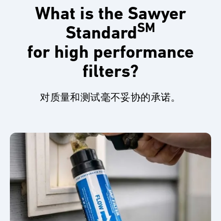
Sawyer 不进行批量测试或失效统计测试。在
What is the Sawyer
纤维元件制造完成后进行测试，在外壳组装完
SM
Standard
成后进行两次测试，以确保有害病原体不会通
for high performance
过密封外壳或内部O形环泄漏。
filters?
对质量和测试毫不妥协的承诺。