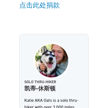
点击此处捐款
SOLO THRU-HIKER
凯蒂-休斯顿
Katie AKA Oats is a solo thru-
hiker with over 3,000 miles