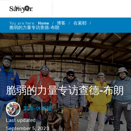
0
You are here:
Home
/
博客
/
在索耶
/
脆弱的力量专访查德-布朗
脆弱的力量专访查德-布朗
凯蒂-休斯顿
Last updated:
September 5, 2023